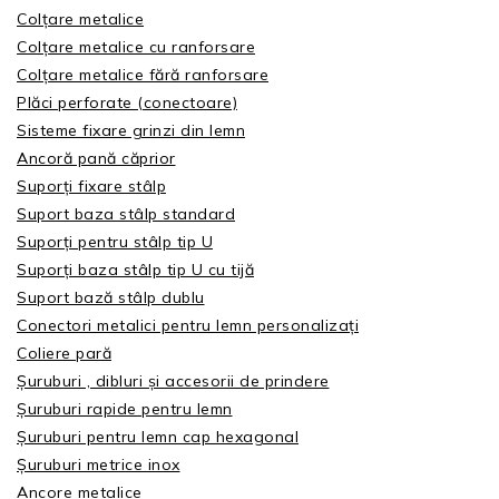
Colțare metalice
Colțare metalice cu ranforsare
Colțare metalice fără ranforsare
Plăci perforate (conectoare)
Sisteme fixare grinzi din lemn
Ancoră pană căprior
Suporți fixare stâlp
Suport baza stâlp standard
Suporți pentru stâlp tip U
Suporți baza stâlp tip U cu tijă
Suport bază stâlp dublu
Conectori metalici pentru lemn personalizați
Coliere pară
Șuruburi , dibluri și accesorii de prindere
Șuruburi rapide pentru lemn
Șuruburi pentru lemn cap hexagonal
Șuruburi metrice inox
Ancore metalice