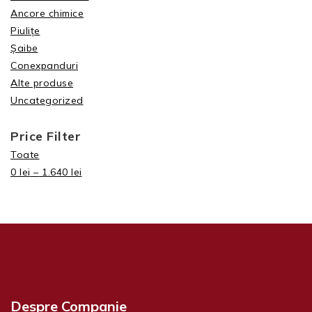
Ancore chimice
Piulițe
Șaibe
Conexpanduri
Alte produse
Uncategorized
Price Filter
Toate
0
lei
–
1.640
lei
Despre Companie