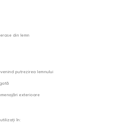
 terase din lemn
revenind putrezirea lemnului
ngată
 amenajări exterioare
tilizați în: