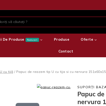
ii De Produse
Produse
Oferte
Reduceri
Contact
U cu tijă
/
Papuc de reazem tip U cu tija si cu nervura 151x60x
SUPORȚI BAZA
Papuc de 
nervura