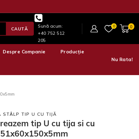
Sună acum:
0
0
CAUTĂ
+40 752 512
205
Despre Companie
Producție
Nu Rata!
150x5mm
 STÂLP TIP U CU TIJĂ
reazem tip U cu tija si cu
 151x60x150x5mm