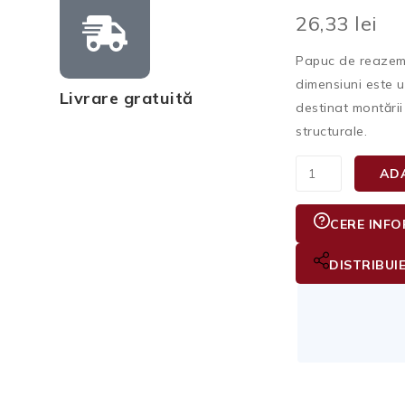
26,33
lei
Papuc de reazem î
dimensiuni este un
Livrare gratuită
destinat montării 
structurale.
AD
CERE INFO
DISTRIBUI