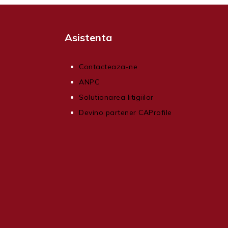
Asistenta
Contacteaza-ne
ANPC
Solutionarea litigiilor
Devino partener CAProfile