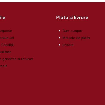
ile
Plata si livrare
ompanie
Cum cumpar
ookie-uri
Metode de plata
 Condiții
Livrare
ialitate
e garantie si retururi
retur