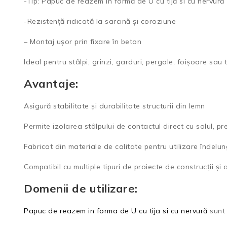
-Tip: Papuc de reazem în formă de U cu tijă si cu nervură
-Rezistență ridicată la sarcină și coroziune
– Montaj ușor prin fixare în beton
Ideal pentru stâlpi, grinzi, garduri, pergole, foișoare sau
Avantaje:
Asigură stabilitate și durabilitate structurii din lemn
Permite izolarea stâlpului de contactul direct cu solul, p
Fabricat din materiale de calitate pentru utilizare îndelu
Compatibil cu multiple tipuri de proiecte de construcții și
Domenii de utilizare:
Papuc de reazem in forma de U cu tija si cu nervură
sunt u