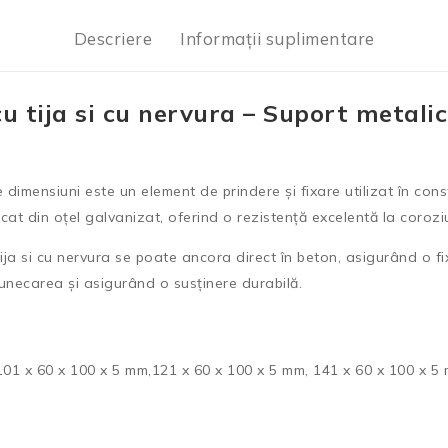
Descriere
Informații suplimentare
tija si cu nervura – Suport metalic p
imensiuni este un element de prindere și fixare utilizat în constru
cat din oțel galvanizat, oferind o rezistență excelentă la coroziu
ija si cu nervura se poate ancora direct în beton, asigurând o fi
lunecarea și asigurând o susținere durabilă.
 101 x 60 x 100 x 5 mm,121 x 60 x 100 x 5 mm, 141 x 60 x 100 x 5