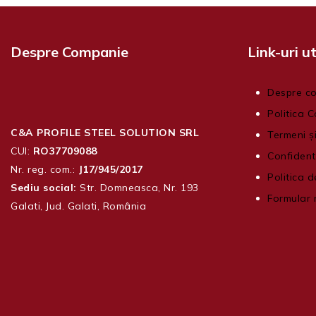
Despre Companie
Link-uri ut
Despre c
Politica C
C&A PROFILE STEEL SOLUTION SRL
Termeni și
CUI:
RO37709088
Confident
Nr. reg. com.:
J17/945/2017
Politica d
Sediu social:
Str. Domneasca, Nr. 193
Formular 
Galati, Jud. Galati, România