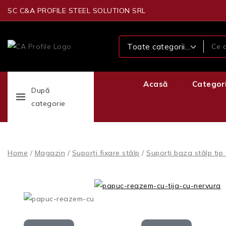
SC C&A PROFILE STEEL SOLUTION SRL
Acasă
Categor
După
categorie
Home
/
Magazin
/
Suporți fixare stâlp
/
Suporți baza stâlp tip 