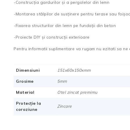
-Construcția gardurilor și a pergolelor din lemn
-Montarea stâlpilor de susținere pentru terase sau foișo
-Fixarea structurilor din lemn pe fundații din beton
-Proiecte DIY și construcții exterioare
Pentru informatii suplimentare va rugam nu ezitati sa ne
Dimensiuni
151x60x150xmm
Grosime
5mm
Material
Otel zincat premimu
Protecție la
Zincare
coroziune