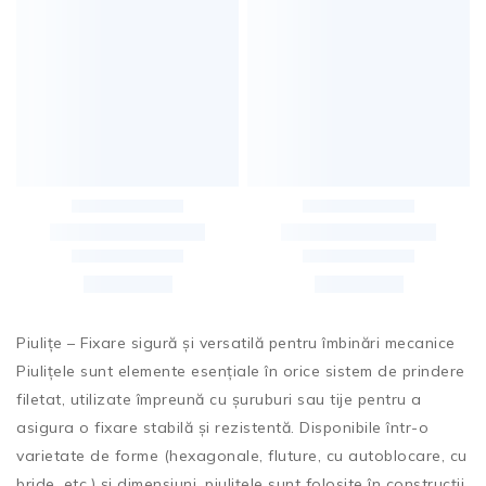
Piulițe – Fixare sigură și versatilă pentru îmbinări mecanice
Piulițele sunt elemente esențiale în orice sistem de prindere
filetat, utilizate împreună cu șuruburi sau tije pentru a
asigura o fixare stabilă și rezistentă. Disponibile într-o
varietate de forme (hexagonale, fluture, cu autoblocare, cu
bride, etc.) și dimensiuni, piulițele sunt folosite în construcții,