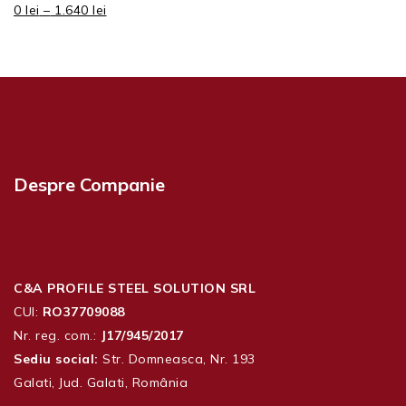
0
lei
–
1.640
lei
Despre Companie
C&A PROFILE STEEL SOLUTION SRL
CUI:
RO37709088
Nr. reg. com.:
J17/945/2017
Sediu social:
Str. Domneasca, Nr. 193
Galati, Jud. Galati, România