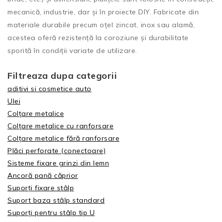
mecanică, industrie, dar și în proiecte DIY. Fabricate din
materiale durabile precum oțel zincat, inox sau alamă,
acestea oferă rezistență la coroziune și durabilitate
sporită în condiții variate de utilizare.
Filtreaza dupa categorii
aditivi si cosmetice auto
Ulei
Colțare metalice
Colțare metalice cu ranforsare
Colțare metalice fără ranforsare
Plăci perforate (conectoare)
Sisteme fixare grinzi din lemn
Ancoră pană căprior
Suporți fixare stâlp
Suport baza stâlp standard
Suporți pentru stâlp tip U