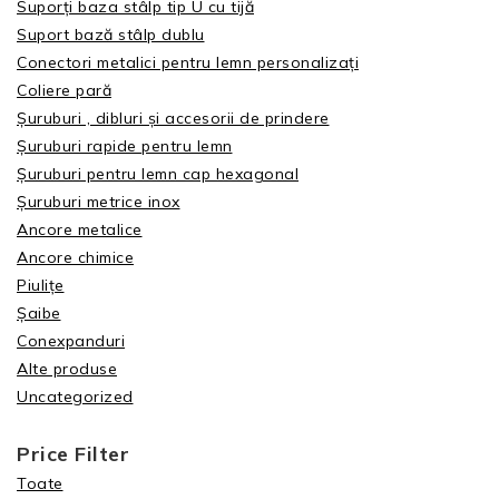
Suporți baza stâlp tip U cu tijă
Suport bază stâlp dublu
Conectori metalici pentru lemn personalizați
Coliere pară
Șuruburi , dibluri și accesorii de prindere
Șuruburi rapide pentru lemn
Șuruburi pentru lemn cap hexagonal
Șuruburi metrice inox
Ancore metalice
Ancore chimice
Piulițe
Șaibe
Conexpanduri
Alte produse
Uncategorized
Price Filter
Toate