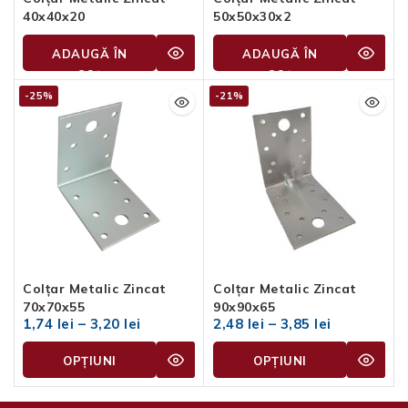
40x40x20
50x50x30x2
ADAUGĂ ÎN
ADAUGĂ ÎN
COȘ
COȘ
-25%
-21%
Colțar Metalic Zincat
Colțar Metalic Zincat
70x70x55
90x90x65
1,74
lei
–
3,20
lei
2,48
lei
–
3,85
lei
OPȚIUNI
OPȚIUNI