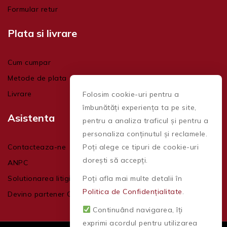
Formular retur
Plata si livrare
Cum cumpar
Metode de plata
Livrare
Folosim cookie-uri pentru a
îmbunătăți experiența ta pe site,
Asistenta
pentru a analiza traficul și pentru a
personaliza conținutul și reclamele.
Contacteaza-ne
Poți alege ce tipuri de cookie-uri
dorești să accepți.
ANPC
Solutionarea litigiilor
Poți afla mai multe detalii în
Politica de Confidențialitate
.
Devino partener CAProfile
Continuând navigarea, îți
exprimi acordul pentru utilizarea