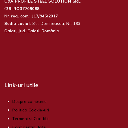
C&A PROFILE STEEL SOLUTION SRL
CUI:
RO37709088
Nr. reg. com.:
J17/945/2017
Sediu social:
Str. Domneasca, Nr. 193
Galati, Jud. Galati, România
Link-uri utile
Despre companie
Politica Cookie-uri
Termeni și Condiții
Confidentialitate