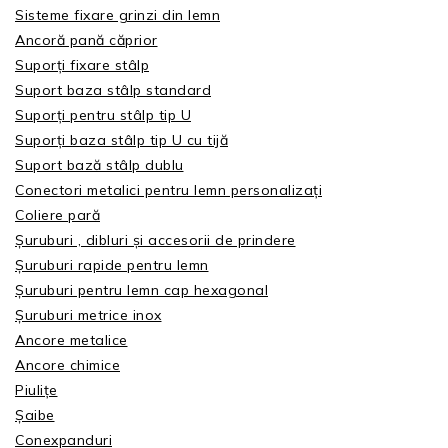
Sisteme fixare grinzi din lemn
Ancoră pană căprior
Suporți fixare stâlp
Suport baza stâlp standard
Suporți pentru stâlp tip U
Suporți baza stâlp tip U cu tijă
Suport bază stâlp dublu
Conectori metalici pentru lemn personalizați
Coliere pară
Șuruburi , dibluri și accesorii de prindere
Șuruburi rapide pentru lemn
Șuruburi pentru lemn cap hexagonal
Șuruburi metrice inox
Ancore metalice
Ancore chimice
Piulițe
Șaibe
Conexpanduri