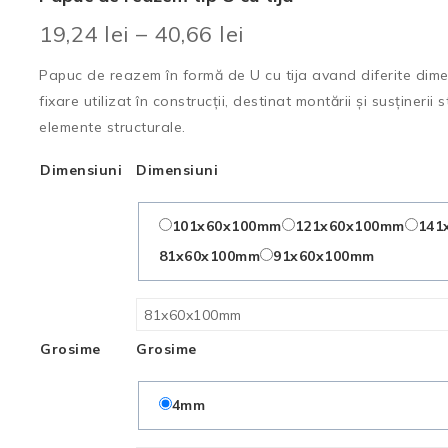
19,24
lei
–
40,66
lei
Papuc de reazem în formă de U cu tija avand diferite dime
fixare utilizat în construcții, destinat montării și susținerii 
elemente structurale.
Dimensiuni
Dimensiuni
101x60x100mm
121x60x100mm
141
81x60x100mm
91x60x100mm
Grosime
Grosime
4mm