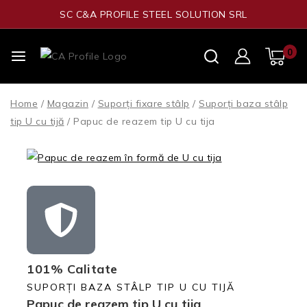
SC C&A PROFILE STEEL SOLUTION SRL
0
Home
/
Magazin
/
Suporți fixare stâlp
/
Suporți baza stâlp
tip U cu tijă
/
Papuc de reazem tip U cu tija
101% Calitate
SUPORȚI BAZA STÂLP TIP U CU TIJĂ
Papuc de reazem tip U cu tija