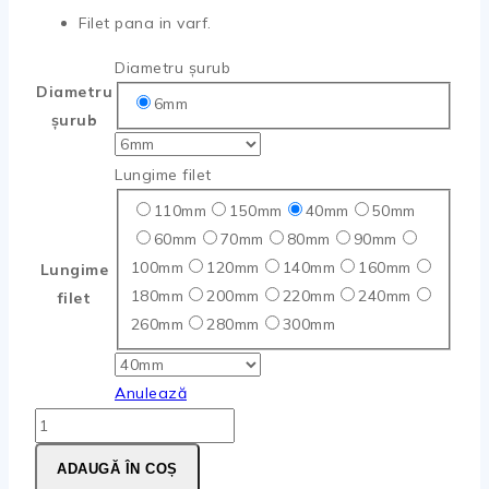
la
Filet pana in varf.
5,89 lei
Diametru șurub
Diametru
6mm
șurub
Lungime filet
110mm
150mm
40mm
50mm
60mm
70mm
80mm
90mm
100mm
120mm
140mm
160mm
Lungime
180mm
200mm
220mm
240mm
filet
260mm
280mm
300mm
Anulează
Cantitate
Șurub
ADAUGĂ ÎN COȘ
E-