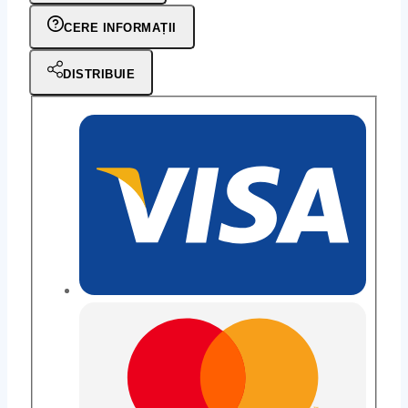
Jet
CERE INFORMAȚII
pentru
lemn
DISTRIBUIE
T30
-
6mm