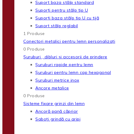
Suport baza stâlp standard
Suporți pentru stâlp tip U
Suporți baza stâlp tip U cu tijă
Suport stâlp reglabil
1 Produse
Conectori metalici pentru lemn personalizați
0 Produse
Șuruburi , dibluri și accesorii de prindere
Șuruburi rapide pentru lemn
Șuruburi pentru lemn cap hexagonal
Șuruburi metrice inox
Ancore metalice
0 Produse
Sisteme fixare grinzi din lemn
Ancoră pană căprior
Saboți grindă cu aripi