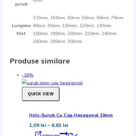
6mm
șurub
110mm, 150mm, 40mm, 50mm, 60mm, 70mm,
Lungime
80mm, 90mm, 100mm, 120mm, 140mm,
filet
160mm, 180mm, 200mm, 220mm, 240mm,
260mm, 280mm, 300mm
Produse similare
Produse
-16%
la
vanzare
QUICK VIEW
Holz-Șurub Cu Cap Hexagonal 10mm
Interval
1,09
lei
–
8,83
lei
de
Acest
prețuri: