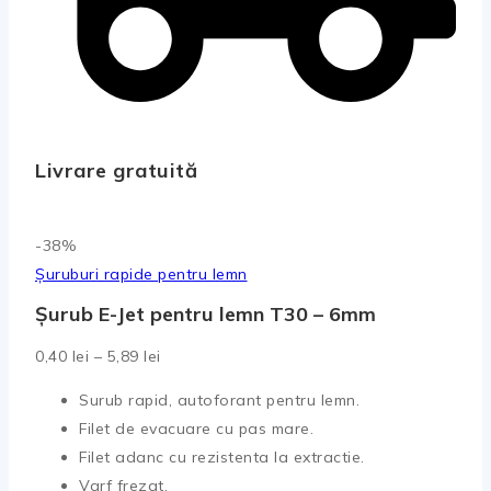
Livrare gratuită
Produse
-38%
la
Șuruburi rapide pentru lemn
vanzare
Șurub E-Jet pentru lemn T30 – 6mm
Interval
0,40
lei
–
5,89
lei
de
Surub rapid, autoforant pentru lemn.
prețuri:
Filet de evacuare cu pas mare.
0,40 lei
Filet adanc cu rezistenta la extractie.
până
Varf frezat.