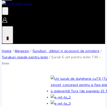
0
Home
/
Magazin
/
Șuruburi , dibluri și accesorii de prindere
/
Șuruburi rapide pentru lemn
/
Șurub E-Jet pentru lemn T30 –
6mm