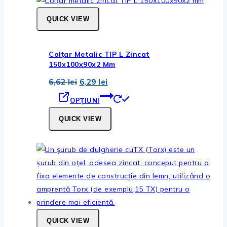
la
vanzare
QUICK VIEW
Colțar Metalic TIP L Zincat
150x100x90x2 Mm
Prețul
Prețul
6,62
lei
6,29
lei
inițial
curent
Acest
a
este:
OPȚIUNI
fost:
6,29 lei.
produs
6,62 lei.
QUICK VIEW
are
mai
multe
variații.
Opțiunile
pot
fi
alese
QUICK VIEW
în