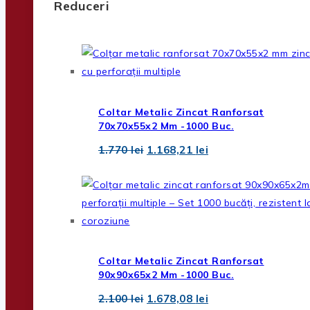
Reduceri
Coltar Metalic Zincat Ranforsat
70x70x55x2 Mm -1000 Buc.
Prețul
Prețul
1.770
lei
1.168,21
lei
inițial
curent
a
este:
fost:
1.168,21 lei.
1.770 lei.
Coltar Metalic Zincat Ranforsat
90x90x65x2 Mm -1000 Buc.
Prețul
Prețul
2.100
lei
1.678,08
lei
inițial
curent