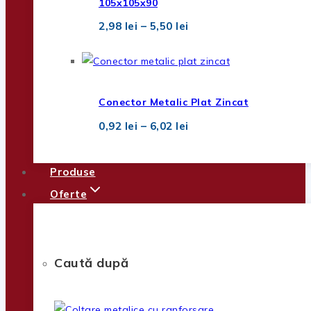
105x105x90
Interval
2,98
lei
–
5,50
lei
de
prețuri:
2,98 lei
până
la
5,50 lei
Conector Metalic Plat Zincat
Interval
0,92
lei
–
6,02
lei
de
prețuri:
0,92 lei
Produse
până
la
Oferte
6,02 lei
Caută după