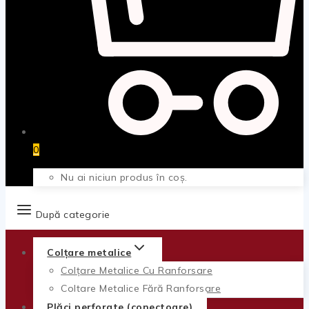
0
Nu ai niciun produs în coș.
După categorie
Colțare metalice
Colțare Metalice Cu Ranforsare
Colțare Metalice Fără Ranforsare
Plăci perforate (conectoare)