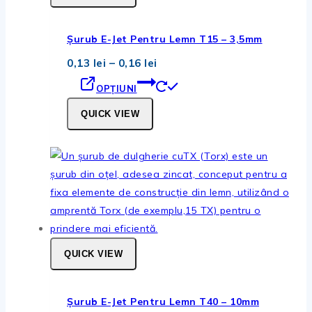
pagina
produsului.
Șurub E-Jet Pentru Lemn T15 – 3,5mm
Interval
0,13
lei
–
0,16
lei
de
Acest
prețuri:
OPȚIUNI
0,13 lei
produs
până
QUICK VIEW
are
la
0,16 lei
mai
multe
variații.
Opțiunile
pot
fi
alese
QUICK VIEW
în
pagina
produsului.
Șurub E-Jet Pentru Lemn T40 – 10mm