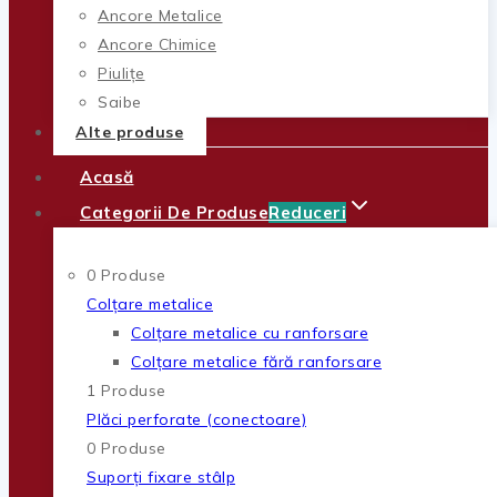
Ancore Metalice
Ancore Chimice
Piulițe
Șaibe
Alte produse
Acasă
Categorii De Produse
Reduceri
0 Produse
Colțare metalice
Colțare metalice cu ranforsare
Colțare metalice fără ranforsare
1 Produse
Plăci perforate (conectoare)
0 Produse
Suporți fixare stâlp