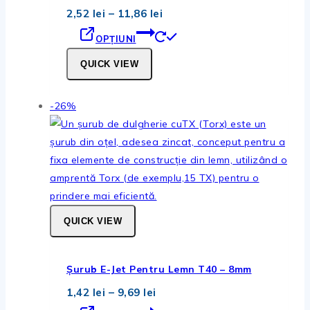
Interval
2,52
lei
–
11,86
lei
de
Acest
prețuri:
OPȚIUNI
2,52 lei
produs
până
QUICK VIEW
are
la
11,86 lei
mai
multe
Produse
-26%
variații.
la
Opțiunile
vanzare
pot
fi
alese
în
QUICK VIEW
pagina
produsului.
Șurub E-Jet Pentru Lemn T40 – 8mm
Interval
1,42
lei
–
9,69
lei
de