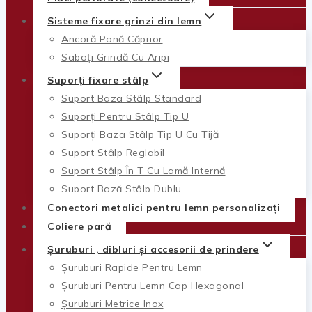
Sisteme fixare grinzi din lemn
Ancoră Pană Căprior
Saboți Grindă Cu Aripi
Suporți fixare stâlp
Suport Baza Stâlp Standard
Suporți Pentru Stâlp Tip U
Suporți Baza Stâlp Tip U Cu Tijă
Suport Stâlp Reglabil
Suport Stâlp În T Cu Lamă Internă
Suport Bază Stâlp Dublu
Conectori metalici pentru lemn personalizați
Coliere pară
Șuruburi , dibluri și accesorii de prindere
Șuruburi Rapide Pentru Lemn
Șuruburi Pentru Lemn Cap Hexagonal
Șuruburi Metrice Inox