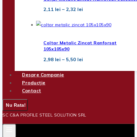
Interval
2,11
lei
–
2,32
lei
de
prețuri:
2,11 lei
până
la
2,32 lei
Coltar Metalic Zincat Ranforsat
105x105x90
Interval
2,98
lei
–
5,50
lei
de
prețuri:
2,98 lei
Despre Companie
până
Producție
la
Contact
5,50 lei
Nu Rata!
SC C&A PROFILE STEEL SOLUTION SRL