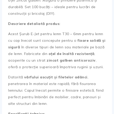
oțel zincat galben. Asigură o prindere puternică și
durabilă. Set 100 bucăți – ideale pentru lucrări de
construcții și bricolaj (DIY).
Descriere detaliată produs:
Acest Șurub E-Jet pentru lemn T30 – 6mm pentru lemn
cu cap înecat sunt concepute pentru o
fixare solidă și
sigură
în diverse tipuri de lemn sau materiale pe bază
de lemn. Fabricate din
oțel de înaltă rezistență
,
acoperite cu un strat
zincat galben anticoroziv
,
oferă o protecție superioară împotriva ruginii și uzurii.
Datorită
vârfului ascuțit și filetelor adânci
,
penetrarea în material este rapidă, fără fisurarea
lemnului. Capul înecat permite o finisare estetică, fiind
perfect pentru îmbinări de mobilier, cadre, panouri și
alte structuri din lemn.
Specificații tehnice: