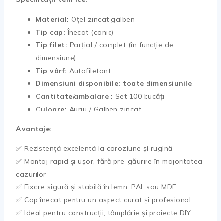
Material:
Oțel zincat galben
Tip cap:
Înecat (conic)
Tip filet:
Parțial / complet (în funcție de
dimensiune)
Tip vârf:
Autofiletant
Dimensiuni disponibile: toate dimensiunile
Cantitate/ambalare :
Set 100 bucăți
Culoare:
Auriu / Galben zincat
Avantaje:
✅ Rezistență excelentă la coroziune și rugină
✅ Montaj rapid și ușor, fără pre-găurire în majoritatea
cazurilor
✅ Fixare sigură și stabilă în lemn, PAL sau MDF
✅ Cap înecat pentru un aspect curat și profesional
✅ Ideal pentru construcții, tâmplărie și proiecte DIY