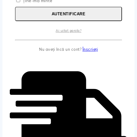
Ține-mă minte
AUTENTIFICARE
Ai uitat parola?
Nu aveți încă un cont?
Înscrieți
Cel mai mic preț