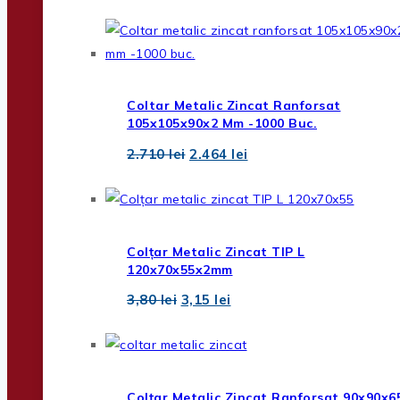
a
este:
fost:
1.678,08 lei.
2.100 lei.
Coltar Metalic Zincat Ranforsat
105x105x90x2 Mm -1000 Buc.
Prețul
Prețul
2.710
lei
2.464
lei
inițial
curent
a
este:
fost:
2.464 lei.
2.710 lei.
Colțar Metalic Zincat TIP L
120x70x55x2mm
Prețul
Prețul
3,80
lei
3,15
lei
inițial
curent
a
este:
fost:
3,15 lei.
3,80 lei.
Colțar Metalic Zincat Ranforsat 90x90x6