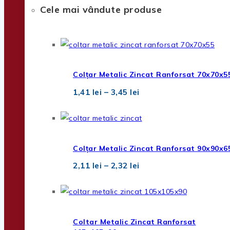
Cele mai vândute produse
Colțar Metalic Zincat Ranforsat 70x70x5
Interval
1,41
lei
–
3,45
lei
de
prețuri:
1,41 lei
până
la
3,45 lei
Colțar Metalic Zincat Ranforsat 90x90x6
Interval
2,11
lei
–
2,32
lei
de
prețuri:
2,11 lei
până
la
2,32 lei
Coltar Metalic Zincat Ranforsat