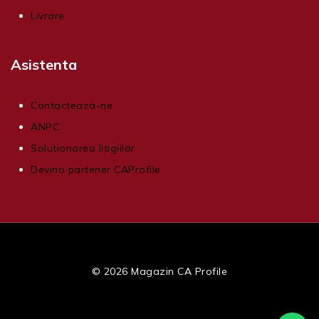
Livrare
Asistenta
Contacteaza-ne
ANPC
Solutionarea litigiilor
Devino partener CAProfile
© 2026 Magazin CA Profile