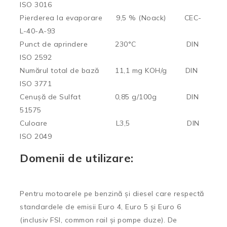
ISO 3016
Pierderea la evaporare 9,5 % (Noack) CEC-
L-40-A-93
Punct de aprindere 230°C DIN
ISO 2592
Numărul total de bază 11,1 mg KOH/g DIN
ISO 3771
Cenușă de Sulfat 0,85 g/100g DIN
51575
Culoare L3,5 DIN
ISO 2049
Domenii de utilizare:
Pentru motoarele pe benzină și diesel care respectă
standardele de emisii Euro 4, Euro 5 și Euro 6
(inclusiv FSI, common rail și pompe duze). De