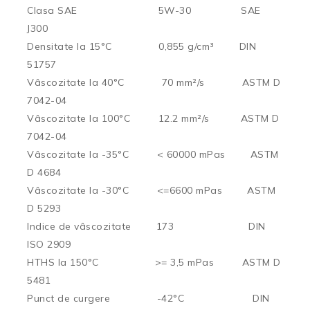
Clasa SAE 5W-30 SAE
J300
Densitate la 15°C 0,855 g/cm³ DIN
51757
Vâscozitate la 40°C 70 mm²/s ASTM D
7042-04
Vâscozitate la 100°C 12.2 mm²/s ASTM D
7042-04
Vâscozitate la -35°C < 60000 mPas ASTM
D 4684
Vâscozitate la -30°C <=6600 mPas ASTM
D 5293
Indice de vâscozitate 173 DIN
ISO 2909
HTHS la 150°C >= 3,5 mPas ASTM D
5481
Punct de curgere -42°C DIN