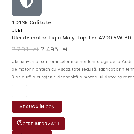
101% Calitate
ULEI
Ulei de motor Liqui Moly Top Tec 4200 5W-30
3.201
lei
2.495
lei
Ulei universal conform celor mai noi tehnologii de la Aud
de motor hightech cu viscozitate redusă, fabricat prin teh
3 asigură o curăţenie deosebită a motorului datorită rezer
ADAUGĂ ÎN COȘ
CERE INFORMAȚII