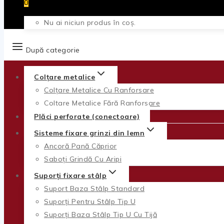
0
Nu ai niciun produs în coș.
După categorie
Colțare metalice
Colțare Metalice Cu Ranforsare
Colțare Metalice Fără Ranforsare
Plăci perforate (conectoare)
Sisteme fixare grinzi din lemn
Ancoră Pană Căprior
Saboți Grindă Cu Aripi
Suporți fixare stâlp
Suport Baza Stâlp Standard
Suporți Pentru Stâlp Tip U
Suporți Baza Stâlp Tip U Cu Tijă