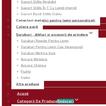
Suport Stâlp Reglabil
Suport Stâlp În T Cu Lamă Internă
Suport Bază Stâlp Dublu
Conectori metalici pentru lemn personalizați
Coliere pară
Șuruburi , dibluri și accesorii de prindere
Șuruburi Rapide Pentru Lemn
Șuruburi Pentru Lemn Cap Hexagonal
Șuruburi Metrice Inox
Ancore Metalice
Ancore Chimice
Piulițe
Șaibe
Alte produse
Acasă
Categorii De Produse
Reduceri