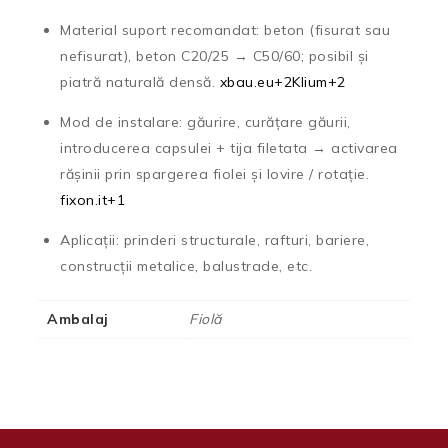
Material suport recomandat: beton (fisurat sau
nefisurat), beton C20/25 → C50/60; posibil și
piatră naturală densă.
xbau.eu
+2
Klium
+2
Mod de instalare: găurire, curățare găurii,
introducerea capsulei + tija filetata → activarea
rășinii prin spargerea fiolei și lovire / rotație.
fixon.it
+1
Aplicații: prinderi structurale, rafturi, bariere,
construcții metalice, balustrade, etc.
Ambalaj
Fiolă