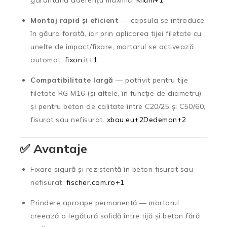
Montaj rapid și eficient
— capsula se introduce
în găura forată, iar prin aplicarea tijei filetate cu
unelte de impact/fixare, mortarul se activează
automat.
fixon.it
+1
Compatibilitate largă
— potrivit pentru tije
filetate RG M16 (și altele, în funcție de diametru)
și pentru beton de calitate între C20/25 și C50/60,
fisurat sau nefisurat.
xbau.eu
+2
Dedeman
+2
✅ Avantaje
Fixare sigură și rezistentă în beton fisurat sau
nefisurat;
fischer.com.ro
+1
Prindere aproape permanentă — mortarul
creează o legătură solidă între tijă și beton fără