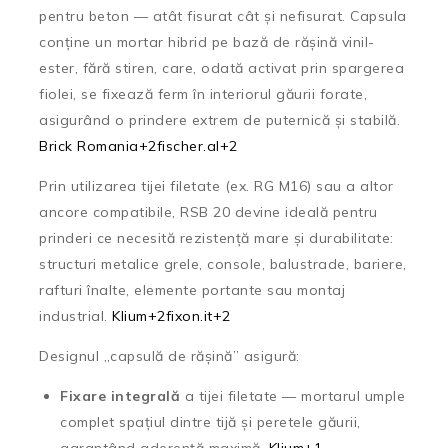
pentru beton — atât fisurat cât și nefisurat. Capsula
conține un mortar hibrid pe bază de rășină vinil-
ester, fără stiren, care, odată activat prin spargerea
fiolei, se fixează ferm în interiorul găurii forate,
asigurând o prindere extrem de puternică și stabilă.
Brick Romania
+2
fischer.al
+2
Prin utilizarea tijei filetate (ex. RG M16) sau a altor
ancore compatibile, RSB 20 devine ideală pentru
prinderi ce necesită rezistență mare și durabilitate:
structuri metalice grele, console, balustrade, bariere,
rafturi înalte, elemente portante sau montaj
industrial.
Klium
+2
fixon.it
+2
Designul „capsulă de rășină” asigură:
Fixare integrală
a tijei filetate — mortarul umple
complet spațiul dintre tijă și peretele găurii,
garantând aderență maximă.
Klium
+1