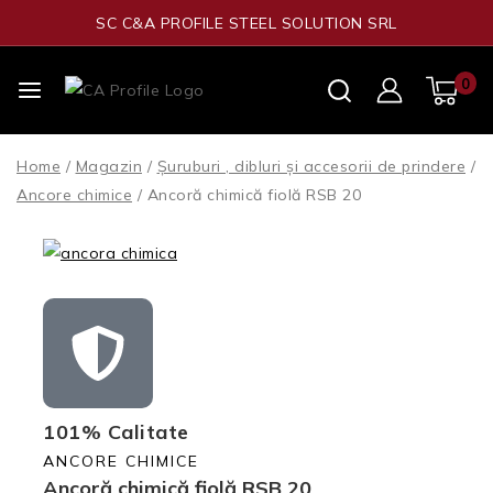
SC C&A PROFILE STEEL SOLUTION SRL
0
Home
/
Magazin
/
Șuruburi , dibluri și accesorii de prindere
/
Ancore chimice
/
Ancoră chimică fiolă RSB 20
101% Calitate
ANCORE CHIMICE
Ancoră chimică fiolă RSB 20