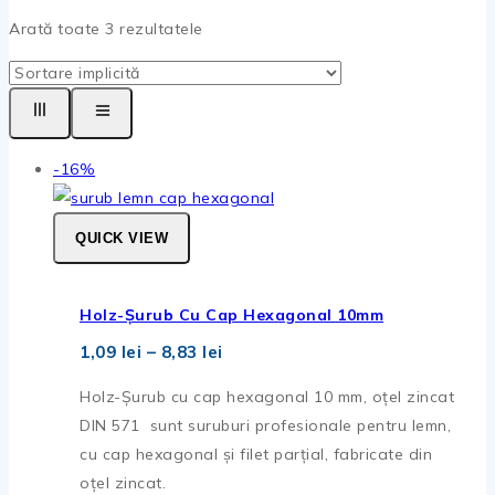
Arată toate
3
rezultatele
Produse
-16%
la
vanzare
QUICK VIEW
Holz-Șurub Cu Cap Hexagonal 10mm
Interval
1,09
lei
–
8,83
lei
de
prețuri:
Holz-Șurub cu cap hexagonal 10 mm, oțel zincat
1,09 lei
DIN 571 sunt suruburi profesionale pentru lemn,
până
la
cu cap hexagonal și filet parțial, fabricate din
8,83 lei
oțel zincat.