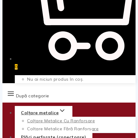
0
Nu ai niciun produs în coș.
După categorie
Colțare metalice
Colțare Metalice Cu Ranforsare
Colțare Metalice Fără Ranforsare
Plăci perforate (conectoare)