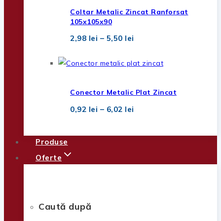
2,32 lei
Coltar Metalic Zincat Ranforsat
105x105x90
Interval
2,98
lei
–
5,50
lei
de
prețuri:
2,98 lei
până
la
5,50 lei
Conector Metalic Plat Zincat
Interval
0,92
lei
–
6,02
lei
de
prețuri:
0,92 lei
Produse
până
la
Oferte
6,02 lei
Caută după