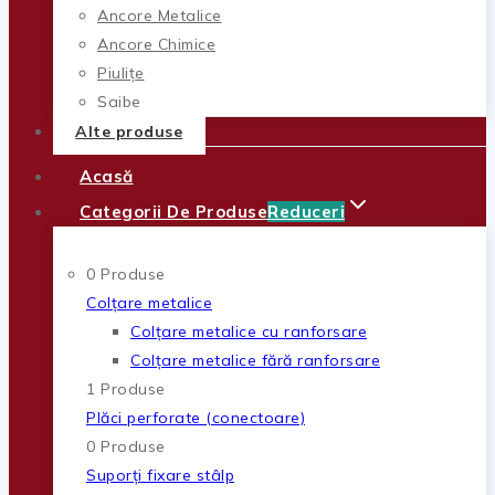
Ancore Metalice
Ancore Chimice
Piulițe
Șaibe
Alte produse
Acasă
Categorii De Produse
Reduceri
0 Produse
Colțare metalice
Colțare metalice cu ranforsare
Colțare metalice fără ranforsare
1 Produse
Plăci perforate (conectoare)
0 Produse
Suporți fixare stâlp