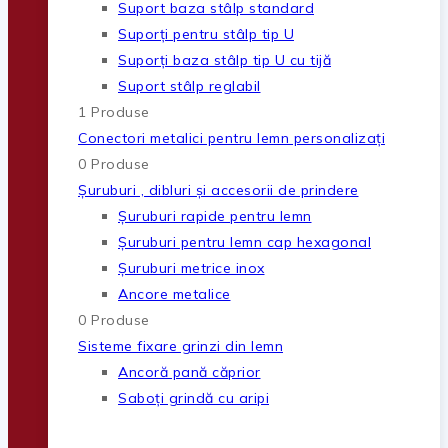
Suport baza stâlp standard
Suporți pentru stâlp tip U
Suporți baza stâlp tip U cu tijă
Suport stâlp reglabil
1 Produse
Conectori metalici pentru lemn personalizați
0 Produse
Șuruburi , dibluri și accesorii de prindere
Șuruburi rapide pentru lemn
Șuruburi pentru lemn cap hexagonal
Șuruburi metrice inox
Ancore metalice
0 Produse
Sisteme fixare grinzi din lemn
Ancoră pană căprior
Saboți grindă cu aripi