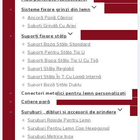
Sisteme fixare grinzi din lemn
Ancoră Pană Căprior
Saboți Grindă Cu Aripi
Suporți fixare stâlp
Suport Baza Stâlp Standard
Suporți Pentru Stâlp Tip U
Suporți Baza Stâlp Tip U Cu Tijă
Suport Stâlp Reglabil
Suport Stâlp În T Cu Lamă Internă
Suport Bază Stâlp Dublu
Conectori metalici pentru lemn personalizați
Coliere pară
Șuruburi , dibluri și accesorii de prindere
Șuruburi Rapide Pentru Lemn
Șuruburi Pentru Lemn Cap Hexagonal
Șuruburi Metrice Inox