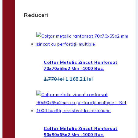
Reduceri
Coltar Metalic Zincat Ranforsat
70x70x55x2 Mm -1000 Buc.
Prețul
Prețul
1.770
lei
1.168,21
lei
inițial
curent
a
este:
fost:
1.168,21 lei.
1.770 lei.
Coltar Metalic Zincat Ranforsat
90x90x65x2 Mm -1000 Buc.