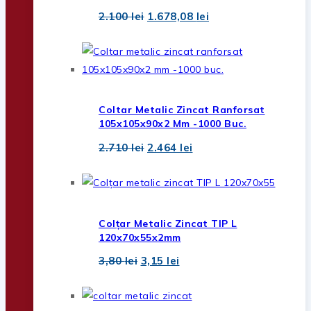
Prețul
Prețul
2.100
lei
1.678,08
lei
inițial
curent
a
este:
fost:
1.678,08 lei.
2.100 lei.
Coltar Metalic Zincat Ranforsat
105x105x90x2 Mm -1000 Buc.
Prețul
Prețul
2.710
lei
2.464
lei
inițial
curent
a
este:
fost:
2.464 lei.
2.710 lei.
Colțar Metalic Zincat TIP L
120x70x55x2mm
Prețul
Prețul
3,80
lei
3,15
lei
inițial
curent
a
este:
fost:
3,15 lei.
3,80 lei.