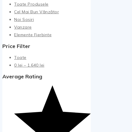
Toate Produsele
Cel Mai Bun Vânzător
Noi Sosiri
Vanzare
Elemente Fierbinte
Price Filter
Toate
Interval
0
lei
–
1.640
lei
de
Average Rating
prețuri:
0 lei
până
la
1.640 lei