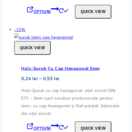
Acest
OPȚIUNI
QUICK VIEW
produs
are
Produse
-12%
mai
la
multe
vanzare
variații.
QUICK VIEW
Opțiunile
pot
Holz-Șurub Cu Cap Hexagonal 5mm
fi
Interval
alese
0,24
lei
–
0,53
lei
de
în
prețuri:
Holz-Șurub cu cap hexagonal, oțel zincat DIN
pagina
0,24 lei
571 – 6mm sunt suruburi profesionale pentru
până
produsului.
la
lemn, cu cap hexagonal și filet parțial, fabricate
0,53 lei
din oțel zincat .
Acest
OPȚIUNI
QUICK VIEW