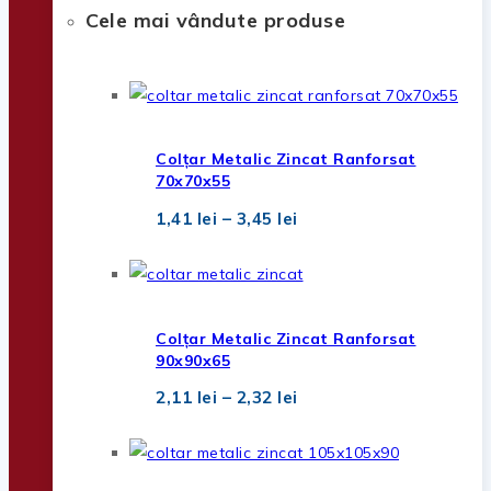
Cele mai vândute produse
Colțar Metalic Zincat Ranforsat
70x70x55
Interval
1,41
lei
–
3,45
lei
de
prețuri:
1,41 lei
până
la
3,45 lei
Colțar Metalic Zincat Ranforsat
90x90x65
Interval
2,11
lei
–
2,32
lei
de
prețuri:
2,11 lei
până
la