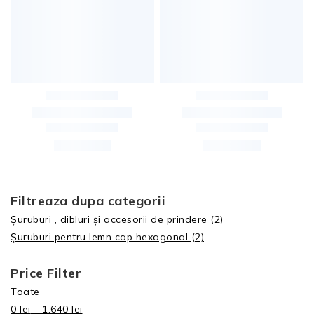
Filtreaza dupa categorii
Șuruburi , dibluri și accesorii de prindere
(2)
Șuruburi pentru lemn cap hexagonal
(2)
Price Filter
Toate
0
lei
–
1.640
lei