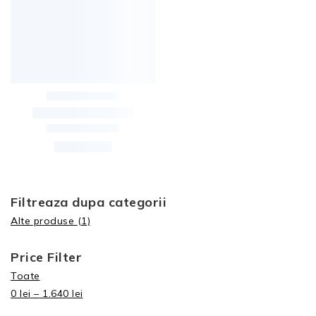
Filtreaza dupa categorii
Alte produse
(1)
Price Filter
Toate
0
lei
–
1.640
lei