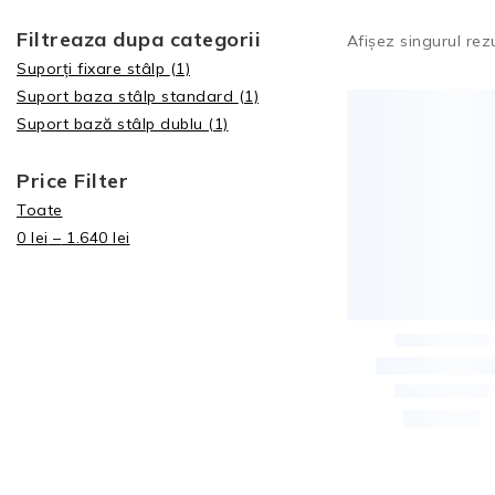
Filtreaza dupa categorii
Afișez singurul rez
Suporți fixare stâlp
(1)
Suport baza stâlp standard
(1)
Suport bază stâlp dublu
(1)
Price Filter
Toate
0
lei
–
1.640
lei