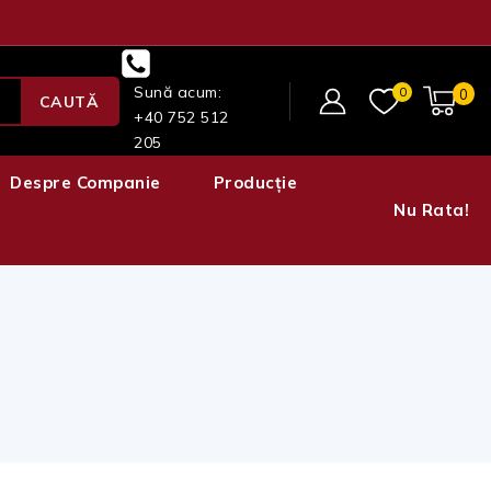
Sună acum:
0
0
CAUTĂ
+40 752 512
205
Despre Companie
Producție
Nu Rata!