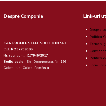
Despre Companie
Link-uri ut
Despre c
Politica C
C&A PROFILE STEEL SOLUTION SRL
Termeni și
CUI:
RO37709088
Confident
Nr. reg. com.:
J17/945/2017
Politica d
Sediu social:
Str. Domneasca, Nr. 193
Formular 
Galati, Jud. Galati, România