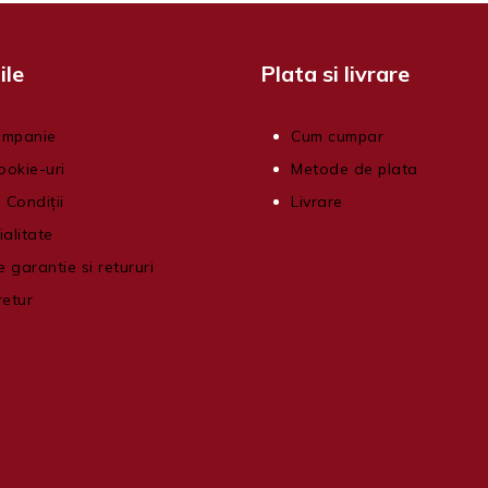
ile
Plata si livrare
ompanie
Cum cumpar
ookie-uri
Metode de plata
 Condiții
Livrare
ialitate
e garantie si retururi
retur