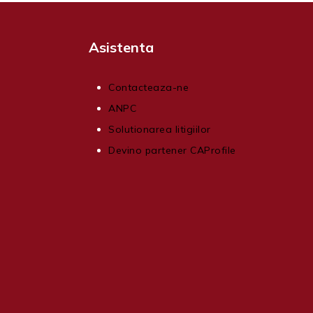
Asistenta
Contacteaza-ne
ANPC
Solutionarea litigiilor
Devino partener CAProfile