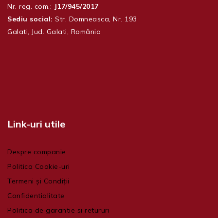
Nr. reg. com.:
J17/945/2017
Sediu social:
Str. Domneasca, Nr. 193
Galati, Jud. Galati, România
Link-uri utile
Despre companie
Politica Cookie-uri
Termeni și Condiții
Confidentialitate
Politica de garantie si retururi