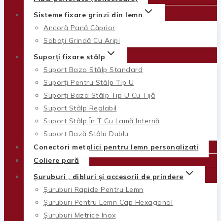
Sisteme fixare grinzi din lemn
Ancoră Pană Căprior
Saboți Grindă Cu Aripi
Suporți fixare stâlp
Suport Baza Stâlp Standard
Suporți Pentru Stâlp Tip U
Suporți Baza Stâlp Tip U Cu Tijă
Suport Stâlp Reglabil
Suport Stâlp În T Cu Lamă Internă
Suport Bază Stâlp Dublu
Conectori metalici pentru lemn personalizați
Coliere pară
Șuruburi , dibluri și accesorii de prindere
Șuruburi Rapide Pentru Lemn
Șuruburi Pentru Lemn Cap Hexagonal
Șuruburi Metrice Inox