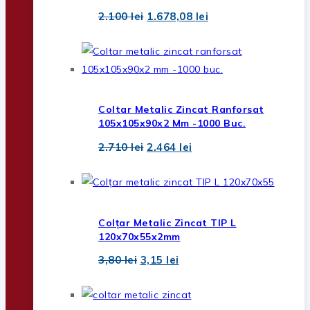
Prețul
Prețul
2.100
lei
1.678,08
lei
inițial
curent
a
este:
fost:
1.678,08 lei.
2.100 lei.
Coltar Metalic Zincat Ranforsat
105x105x90x2 Mm -1000 Buc.
Prețul
Prețul
2.710
lei
2.464
lei
inițial
curent
a
este:
fost:
2.464 lei.
2.710 lei.
Colțar Metalic Zincat TIP L
120x70x55x2mm
Prețul
Prețul
3,80
lei
3,15
lei
inițial
curent
a
este:
fost:
3,15 lei.
3,80 lei.