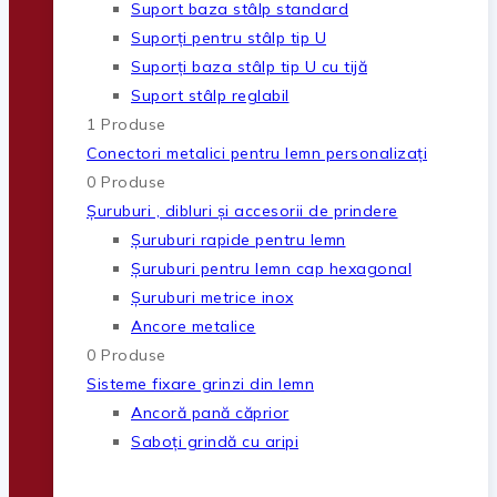
Suport baza stâlp standard
Suporți pentru stâlp tip U
Suporți baza stâlp tip U cu tijă
Suport stâlp reglabil
1 Produse
Conectori metalici pentru lemn personalizați
0 Produse
Șuruburi , dibluri și accesorii de prindere
Șuruburi rapide pentru lemn
Șuruburi pentru lemn cap hexagonal
Șuruburi metrice inox
Ancore metalice
0 Produse
Sisteme fixare grinzi din lemn
Ancoră pană căprior
Saboți grindă cu aripi