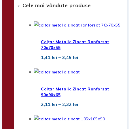
Cele mai vândute produse
Colțar Metalic Zincat Ranforsat
70x70x55
Interval
1,41
lei
–
3,45
lei
de
prețuri:
1,41 lei
până
la
3,45 lei
Colțar Metalic Zincat Ranforsat
90x90x65
Interval
2,11
lei
–
2,32
lei
de
prețuri:
2,11 lei
până
la