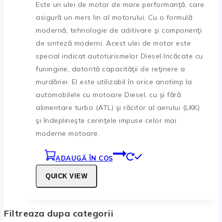
Este un ulei de motor de mare performanţă, care
fost:
43,86 lei.
asigură un mers lin al motorului. Cu o formulă
48,85 lei.
modernă, tehnologie de aditivare şi componenţi
de sinteză moderni. Acest ulei de motor este
special indicat autoturismelor Diesel încăcate cu
funingine, datorită capacităţii de reţinere a
murdăriei. El este utilizabil în orice anotimp la
automobilele cu motoare Diesel, cu şi fără
alimentare turbo (ATL) şi răcitor al aerului (LKK)
şi îndeplineşte cerinţele impuse celor mai
moderne motoare.
ADAUGĂ ÎN COȘ
QUICK VIEW
Filtreaza dupa categorii