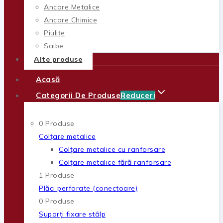
Ancore Metalice
Ancore Chimice
Piulițe
Șaibe
Alte produse
Acasă
Categorii De Produse
Reduceri
0 Produse
Colțare metalice
Colțare metalice cu ranforsare
Colțare metalice fără ranforsare
1 Produse
Plăci perforate (conectoare)
0 Produse
Suporți fixare stâlp