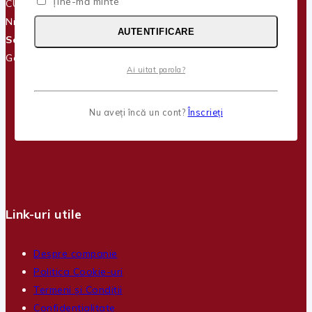
Ține-mă minte
CUI:
RO37709088
Nr. reg. com.:
J17/945/2017
AUTENTIFICARE
Sediu social:
Str. Domneasca, Nr. 193
Galati, Jud. Galati, România
Ai uitat parola?
Nu aveți încă un cont?
Înscrieți
Link-uri utile
Despre companie
Politica Cookie-uri
Termeni și Condiții
Confidentialitate