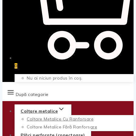
0
Nu ai niciun produs în coș.
După categorie
Colțare metalice
Colțare Metalice Cu Ranforsare
Colțare Metalice Fără Ranforsare
Plăci perforate (conectoare)