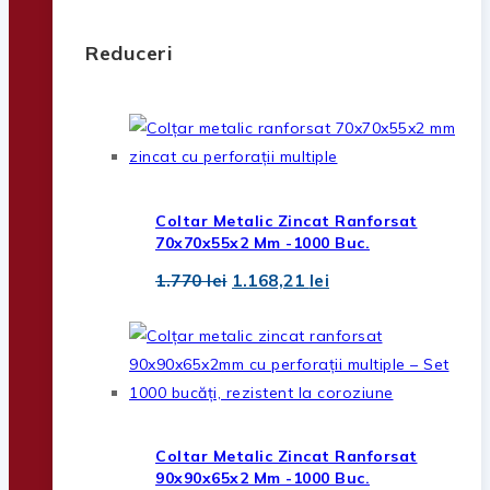
Reduceri
Coltar Metalic Zincat Ranforsat
70x70x55x2 Mm -1000 Buc.
Prețul
Prețul
1.770
lei
1.168,21
lei
inițial
curent
a
este:
fost:
1.168,21 lei.
1.770 lei.
Coltar Metalic Zincat Ranforsat
90x90x65x2 Mm -1000 Buc.