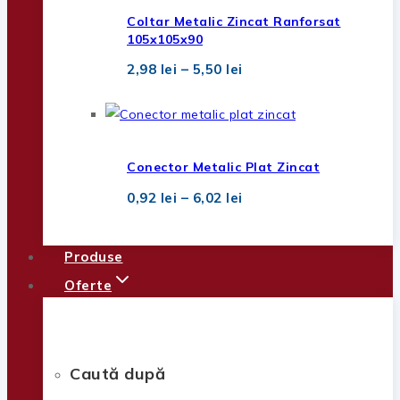
2,32 lei
Coltar Metalic Zincat Ranforsat
105x105x90
Interval
2,98
lei
–
5,50
lei
de
prețuri:
2,98 lei
până
la
5,50 lei
Conector Metalic Plat Zincat
Interval
0,92
lei
–
6,02
lei
de
prețuri:
0,92 lei
Produse
până
la
Oferte
6,02 lei
Caută după