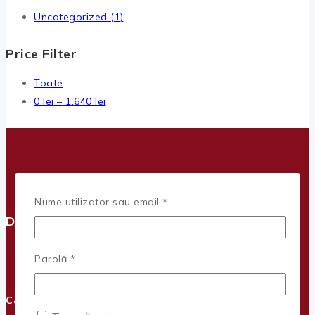
Uncategorized
(1)
Price Filter
Toate
Interval
0
lei
–
1.640
lei
de
prețuri:
0 lei
până
la
Obligatoriu
Nume utilizator sau email
*
1.640 lei
Despre Companie
Obligatoriu
Parolă
*
C&A PROFILE STEEL SOLUTION SRL