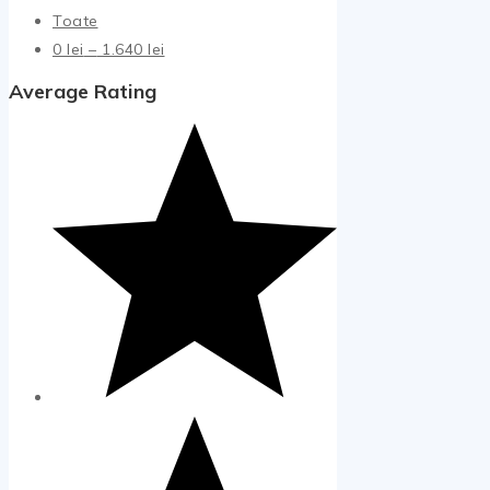
Toate
Interval
0
lei
–
1.640
lei
de
Average Rating
prețuri:
0 lei
până
la
1.640 lei