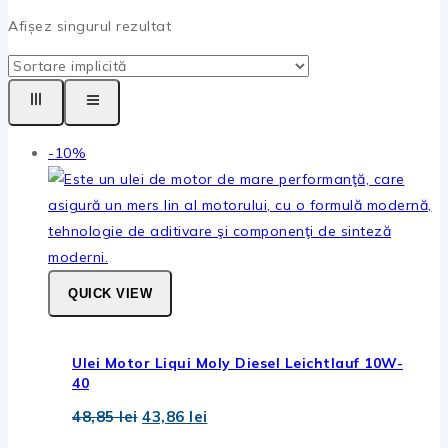
Afișez singurul rezultat
Produse
-10%
la
vanzare
QUICK VIEW
Ulei Motor Liqui Moly Diesel Leichtlauf 10W-
40
Prețul
Prețul
48,85
lei
43,86
lei
inițial
curent
a
este: