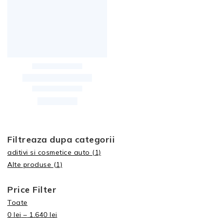
Filtreaza dupa categorii
aditivi si cosmetice auto
(1)
Alte produse
(1)
Price Filter
Toate
0
lei
–
1.640
lei