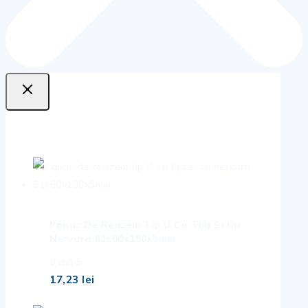
Oferte de top
Papuc De Reazem Tip U Cu Tija Si Cu
Nervura 81x60x150x5mm
0
din 5
17,23
lei