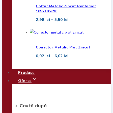
2,32 lei
Coltar Metalic Zincat Ranforsat
105x105x90
Interval
2,98
lei
–
5,50
lei
de
prețuri:
2,98 lei
până
la
5,50 lei
Conector Metalic Plat Zincat
Interval
0,92
lei
–
6,02
lei
de
prețuri:
0,92 lei
Produse
până
la
Oferte
6,02 lei
Caută după