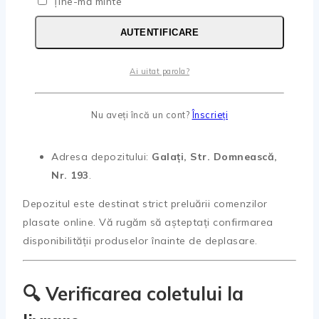
Ține-mă minte
Detalii importante:
AUTENTIFICARE
Plata se efectuează
exclusiv online sau prin
transfer bancar
;
Ai uitat parola?
Comanda poate fi ridicată la
minimum 3 ore
lucrătoare
după confirmare;
Nu aveți încă un cont?
Înscrieți
Program de ridicare:
10:00–13:00
și
13:30–16:30
;
Adresa depozitului:
Galați, Str. Domnească,
Nr. 193
.
Depozitul este destinat strict preluării comenzilor
plasate online. Vă rugăm să așteptați confirmarea
disponibilității produselor înainte de deplasare.
🔍 Verificarea coletului la