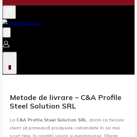
0
Metode de livrare – C&A Profile
Steel Solution SRL
La
C&A Profile Steel Solution SRL
, dorim ca fiecare
client să primească produsele comandate în cel mai
scurt timp, în condiții sigure și avantajoase. Oferim