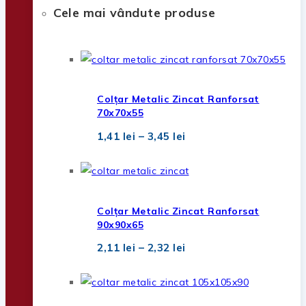
Cele mai vândute produse
Colțar Metalic Zincat Ranforsat
70x70x55
Interval
1,41
lei
–
3,45
lei
de
prețuri:
1,41 lei
până
la
3,45 lei
Colțar Metalic Zincat Ranforsat
90x90x65
Interval
2,11
lei
–
2,32
lei
de
prețuri:
2,11 lei
până
la