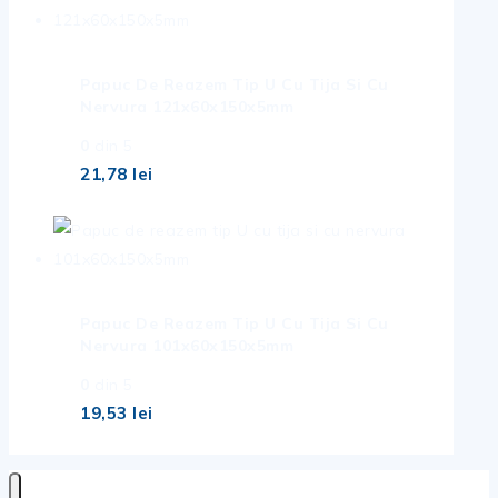
Papuc De Reazem Tip U Cu Tija Si Cu
Nervura 121x60x150x5mm
0
din 5
21,78
lei
Papuc De Reazem Tip U Cu Tija Si Cu
Nervura 101x60x150x5mm
0
din 5
19,53
lei