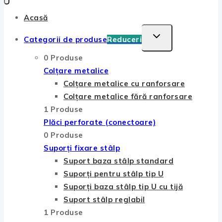
Acasă
TOGGLE
Categorii de produse
Reduceri
CHILD
0 Produse
MENU
Colțare metalice
Colțare metalice cu ranforsare
Colțare metalice fără ranforsare
1 Produse
Plăci perforate (conectoare)
0 Produse
Suporți fixare stâlp
Suport baza stâlp standard
Suporți pentru stâlp tip U
Suporți baza stâlp tip U cu tijă
Suport stâlp reglabil
1 Produse