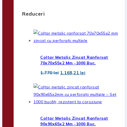
Reduceri
Coltar Metalic Zincat Ranforsat
70x70x55x2 Mm -1000 Buc.
Prețul
Prețul
1.770
lei
1.168,21
lei
inițial
curent
a
este:
fost:
1.168,21 lei.
1.770 lei.
Coltar Metalic Zincat Ranforsat
90x90x65x2 Mm -1000 Buc.