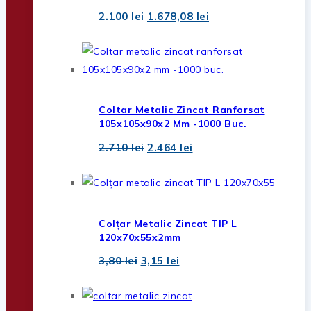
Prețul
Prețul
2.100
lei
1.678,08
lei
inițial
curent
a
este:
fost:
1.678,08 lei.
2.100 lei.
Coltar Metalic Zincat Ranforsat
105x105x90x2 Mm -1000 Buc.
Prețul
Prețul
2.710
lei
2.464
lei
inițial
curent
a
este:
fost:
2.464 lei.
2.710 lei.
Colțar Metalic Zincat TIP L
120x70x55x2mm
Prețul
Prețul
3,80
lei
3,15
lei
inițial
curent
a
este:
fost:
3,15 lei.
3,80 lei.