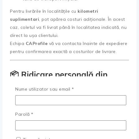
Pentru livrările în localitățile cu
kilometri
suplimentari
, pot apărea costuri adiționale. În acest
caz, coletul va fi livrat până în localitatea indicată, nu
direct la ușa clientului.
Echipa
CAProfile
vă va contacta înainte de expediere
pentru confirmarea exactă a costurilor de livrare.
📦 Ridicare personală din
depozit – Galați
Obligatoriu
Nume utilizator sau email
*
Clienții din
Galați
și din împrejurimi pot opta pentru
ridicarea personală a comenzilor
direct din
Obligatoriu
Parolă
*
depozitul
CAProfile
.
Această metodă oferă confort, rapiditate și siguranță.