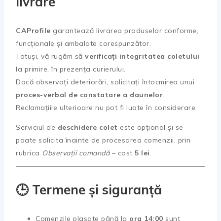
livrare
CAProfile
garantează livrarea produselor conforme,
funcționale și ambalate corespunzător.
Totuși, vă rugăm să
verificați integritatea coletului
la primire, în prezența curierului.
Dacă observați deteriorări, solicitați întocmirea unui
proces-verbal de constatare a daunelor
.
Reclamațiile ulterioare nu pot fi luate în considerare.
Serviciul de
deschidere colet
este opțional și se
poate solicita înainte de procesarea comenzii, prin
rubrica
Observații comandă
– cost
5 lei
.
🕒 Termene și siguranță
Comenzile plasate până la
ora 14:00
sunt