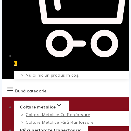
0
Nu ai niciun produs în coș.
După categorie
Colțare metalice
Colțare Metalice Cu Ranforsare
Colțare Metalice Fără Ranforsare
Plăci perforate (conectoare)