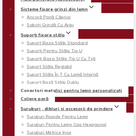
Sisteme fixare grinzi din lemn
Ancoră Pană Căprior
Saboți Grindă Cu Aripi
Suporți fixare stâlp
Suport Baza Stâlp Standard
Suporți Pentru Stâlp Tip U
Suporți Baza Stâlp Tip U Cu Tijă
Suport Stâlp Reglabil
Suport Stâlp În T Cu Lamă Internă
Suport Bază Stâlp Dublu
Conectori metalici pentru lemn personalizați
Coliere pară
Șuruburi , dibluri și accesorii de prindere
Șuruburi Rapide Pentru Lemn
Șuruburi Pentru Lemn Cap Hexagonal
Șuruburi Metrice Inox