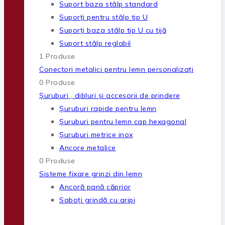
Suport baza stâlp standard
Suporți pentru stâlp tip U
Suporți baza stâlp tip U cu tijă
Suport stâlp reglabil
1 Produse
Conectori metalici pentru lemn personalizați
0 Produse
Șuruburi , dibluri și accesorii de prindere
Șuruburi rapide pentru lemn
Șuruburi pentru lemn cap hexagonal
Șuruburi metrice inox
Ancore metalice
0 Produse
Sisteme fixare grinzi din lemn
Ancoră pană căprior
Saboți grindă cu aripi