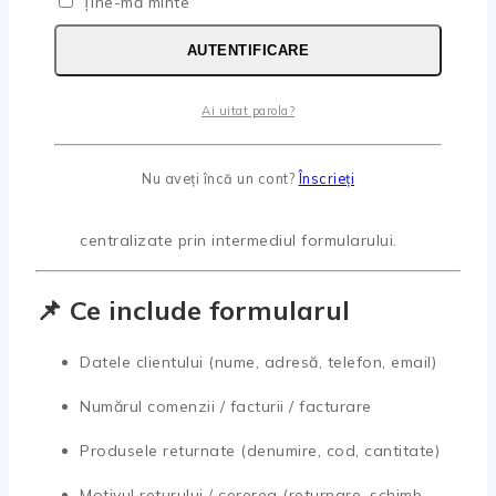
Ține-mă minte
de adaptare la nevoile tale.
AUTENTIFICARE
Proces transparent, cu informații clare despre
pașii următori.
Ai uitat parola?
Respectarea drepturilor consumatorului conform
legislației — retur în termen rezonabil.
Nu aveți încă un cont?
Înscrieți
Ușurință în comunicare — toate datele sunt
centralizate prin intermediul formularului.
📌 Ce include formularul
Datele clientului (nume, adresă, telefon, email)
Numărul comenzii / facturii / facturare
Produsele returnate (denumire, cod, cantitate)
Motivul returului / cererea (returnare, schimb,