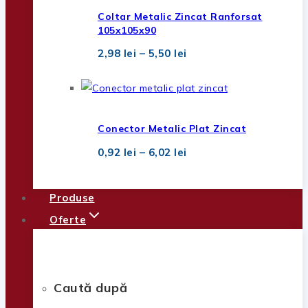
2,32 lei
Coltar Metalic Zincat Ranforsat
105x105x90
Interval
2,98
lei
–
5,50
lei
de
prețuri:
2,98 lei
până
la
5,50 lei
Conector Metalic Plat Zincat
Interval
0,92
lei
–
6,02
lei
de
prețuri:
0,92 lei
Produse
până
la
Oferte
6,02 lei
Caută după