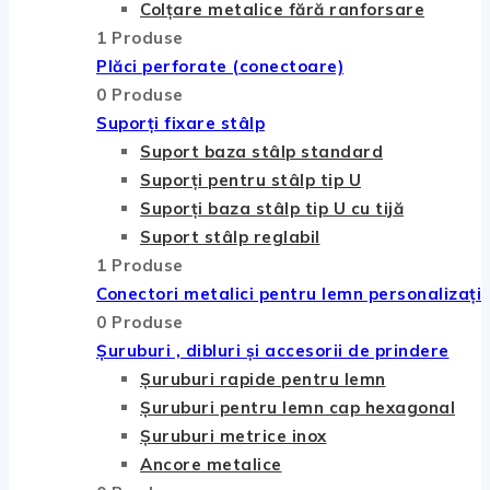
Colțare metalice fără ranforsare
1 Produse
Plăci perforate (conectoare)
0 Produse
Suporți fixare stâlp
Suport baza stâlp standard
Suporți pentru stâlp tip U
Suporți baza stâlp tip U cu tijă
Suport stâlp reglabil
1 Produse
Conectori metalici pentru lemn personalizați
0 Produse
Șuruburi , dibluri și accesorii de prindere
Șuruburi rapide pentru lemn
Șuruburi pentru lemn cap hexagonal
Șuruburi metrice inox
Ancore metalice