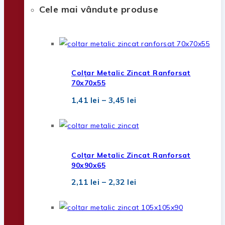
Cele mai vândute produse
Colțar Metalic Zincat Ranforsat
70x70x55
Interval
1,41
lei
–
3,45
lei
de
prețuri:
1,41 lei
până
la
3,45 lei
Colțar Metalic Zincat Ranforsat
90x90x65
Interval
2,11
lei
–
2,32
lei
de
prețuri:
2,11 lei
până
la