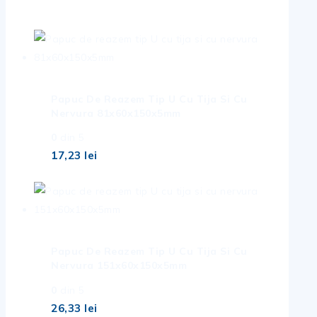
Oferte de top
Papuc De Reazem Tip U Cu Tija Si Cu
Nervura 81x60x150x5mm
0
din 5
17,23
lei
Papuc De Reazem Tip U Cu Tija Si Cu
Nervura 151x60x150x5mm
0
din 5
26,33
lei