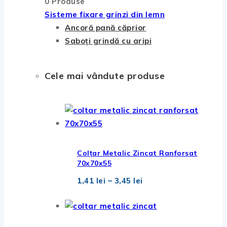
0 Produse
Sisteme fixare grinzi din lemn
Ancoră pană căprior
Saboți grindă cu aripi
Cele mai vândute produse
Colțar Metalic Zincat Ranforsat
70x70x55
Interval
1,41
lei
–
3,45
lei
de
prețuri:
1,41 lei
până
la