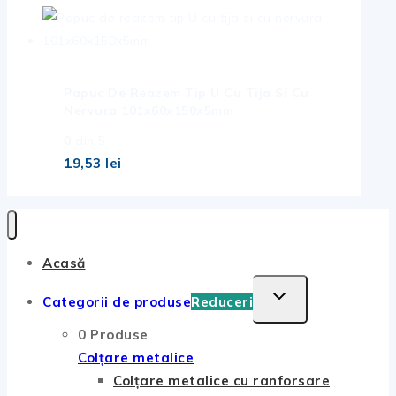
Papuc De Reazem Tip U Cu Tija Si Cu
Nervura 101x60x150x5mm
0
din 5
19,53
lei
Acasă
TOGGLE
Categorii de produse
Reduceri
CHILD
0 Produse
MENU
Colțare metalice
Colțare metalice cu ranforsare