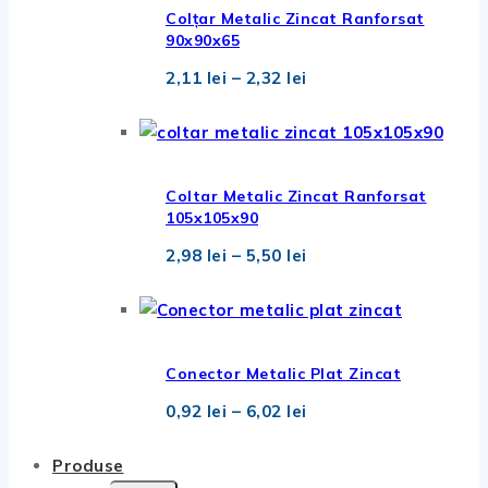
3,45 lei
Colțar Metalic Zincat Ranforsat
90x90x65
Interval
2,11
lei
–
2,32
lei
de
prețuri:
2,11 lei
până
la
2,32 lei
Coltar Metalic Zincat Ranforsat
105x105x90
Interval
2,98
lei
–
5,50
lei
de
prețuri:
2,98 lei
până
la
5,50 lei
Conector Metalic Plat Zincat
Interval
0,92
lei
–
6,02
lei
de
prețuri:
0,92 lei
Produse
până