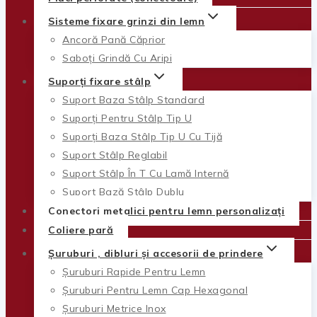
Sisteme fixare grinzi din lemn
Ancoră Pană Căprior
Saboți Grindă Cu Aripi
Suporți fixare stâlp
Suport Baza Stâlp Standard
Suporți Pentru Stâlp Tip U
Suporți Baza Stâlp Tip U Cu Tijă
Suport Stâlp Reglabil
Suport Stâlp În T Cu Lamă Internă
Suport Bază Stâlp Dublu
Conectori metalici pentru lemn personalizați
Coliere pară
Șuruburi , dibluri și accesorii de prindere
Șuruburi Rapide Pentru Lemn
Șuruburi Pentru Lemn Cap Hexagonal
Șuruburi Metrice Inox