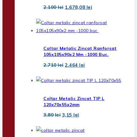
Prețul
Prețul
2.100
lei
1.678,08
lei
inițial
curent
a
este:
fost:
1.678,08 lei.
2.100 lei.
Coltar Metalic Zincat Ranforsat
105x105x90x2 Mm -1000 Buc.
Prețul
Prețul
2.710
lei
2.464
lei
inițial
curent
a
este:
fost:
2.464 lei.
2.710 lei.
Colțar Metalic Zincat TIP L
120x70x55x2mm
Prețul
Prețul
3,80
lei
3,15
lei
inițial
curent
a
este:
fost:
3,15 lei.
3,80 lei.