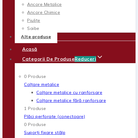
Ancore Metalice
Ancore Chimice
Piulițe
Șaibe
Alte produse
Acasă
Categorii De Produse
Reduceri
0 Produse
Colțare metalice
Colțare metalice cu ranforsare
Colțare metalice fără ranforsare
1 Produse
Plăci perforate (conectoare)
0 Produse
Suporți fixare stâlp