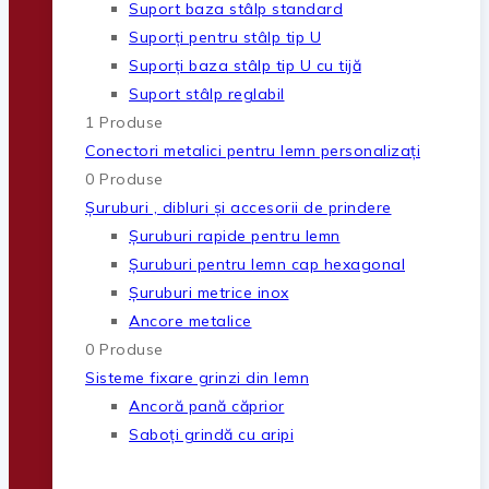
Suport baza stâlp standard
Suporți pentru stâlp tip U
Suporți baza stâlp tip U cu tijă
Suport stâlp reglabil
1 Produse
Conectori metalici pentru lemn personalizați
0 Produse
Șuruburi , dibluri și accesorii de prindere
Șuruburi rapide pentru lemn
Șuruburi pentru lemn cap hexagonal
Șuruburi metrice inox
Ancore metalice
0 Produse
Sisteme fixare grinzi din lemn
Ancoră pană căprior
Saboți grindă cu aripi