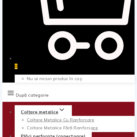
0
Nu ai niciun produs în coș.
După categorie
Colțare metalice
Colțare Metalice Cu Ranforsare
Colțare Metalice Fără Ranforsare
Plăci perforate (conectoare)