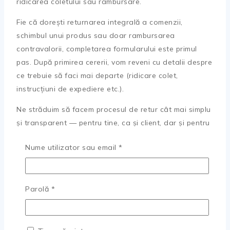
ridicarea coletului sau rambursare.
Fie că dorești returnarea integrală a comenzii,
schimbul unui produs sau doar rambursarea
contravalorii, completarea formularului este primul
pas. După primirea cererii, vom reveni cu detalii despre
ce trebuie să faci mai departe (ridicare colet,
instrucțiuni de expediere etc.).
Ne străduim să facem procesul de retur cât mai simplu
și transparent — pentru tine, ca și client, dar și pentru
noi, ca magazin.
Obligatoriu
Nume utilizator sau email
*
✅ Beneficii pentru client
Obligatoriu
Parolă
*
Proces de retur
simplu și rapid
, fără formulare
complicate.
Posibilitate de returnare sau schimb — opțiunea