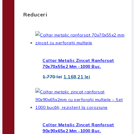
Reduceri
Coltar Metalic Zincat Ranforsat
70x70x55x2 Mm -1000 Buc.
Prețul
Prețul
1.770
lei
1.168,21
lei
inițial
curent
a
este:
fost:
1.168,21 lei.
1.770 lei.
Coltar Metalic Zincat Ranforsat
90x90x65x2 Mm -1000 Buc.