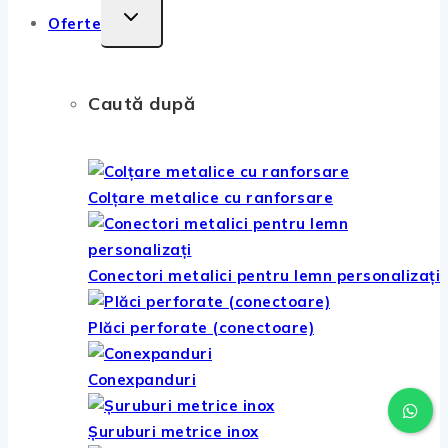
la
TOGGLE
Oferte
6,02 lei
CHILD
MENU
Caută după
Colțare metalice cu ranforsare
Conectori metalici pentru lemn personalizați
Plăci perforate (conectoare)
Conexpanduri
Șuruburi metrice inox