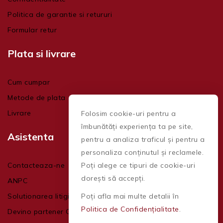
Politica de garantie si retururi
Formular retur
Plata si livrare
Cum cumpar
Metode de plata
Livrare
Folosim cookie-uri pentru a
îmbunătăți experiența ta pe site,
Asistenta
pentru a analiza traficul și pentru a
personaliza conținutul și reclamele.
Contacteaza-ne
Poți alege ce tipuri de cookie-uri
dorești să accepți.
ANPC
Solutionarea litigiilor
Poți afla mai multe detalii în
Politica de Confidențialitate
.
Devino partener CAProfile