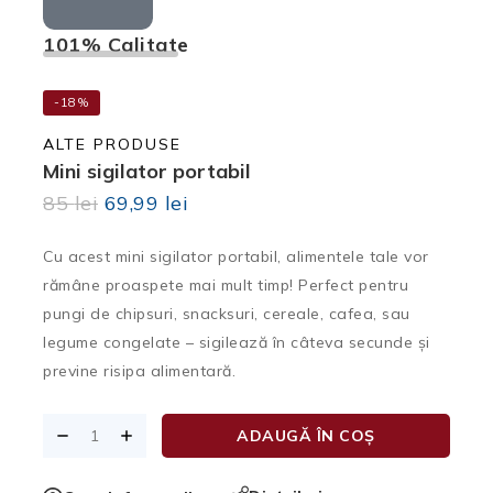
101% Calitate
Cel 
-18%
ALTE PRODUSE
Mini sigilator portabil
85
lei
69,99
lei
Cu acest
mini sigilator portabil
, alimentele tale vor
rămâne proaspete mai mult timp! Perfect pentru
pungi de chipsuri, snacksuri, cereale, cafea, sau
legume congelate – sigilează în câteva secunde și
previne risipa alimentară.
ADAUGĂ ÎN COȘ