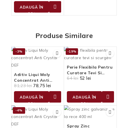
ADAUGĂ ÎN
COȘ
Produse Similare
-3%
-19%
Perie Flexibila Pentru
Curatare Tevi Si
Aditiv Liqui Moly
64
lei
52
lei
Scurgeri
Concentrat Anti
81,23
lei
78,75
lei
Crystal DEF
ADAUGĂ ÎN
ADAUGĂ ÎN
COȘ
COȘ
-4%
Spray Zinc