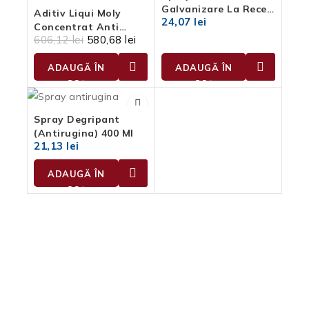
Galvanizare La Rece
Aditiv Liqui Moly
24,07
lei
400 Ml
Concentrat Anti
606,12
lei
580,68
lei
Crystal DEF
ADAUGĂ ÎN
ADAUGĂ ÎN
COȘ
COȘ
Spray Degripant
(antirugina) 400 Ml
21,13
lei
ADAUGĂ ÎN
COȘ