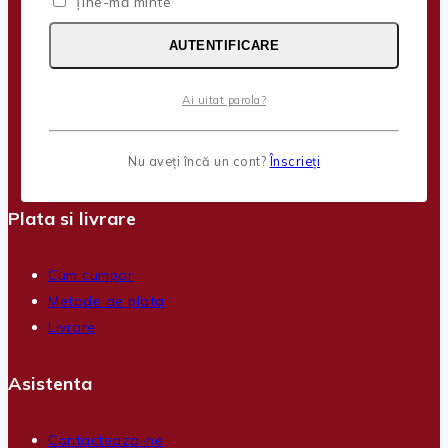
Ține-mă minte
Despre companie
AUTENTIFICARE
Politica Cookie-uri
Termeni și Condiții
Ai uitat parola?
Confidentialitate
Politica de garantie si retururi
Formular retur
Nu aveți încă un cont?
Înscrieți
Plata si livrare
Cum cumpar
Metode de plata
Livrare
Asistenta
Contacteaza-ne