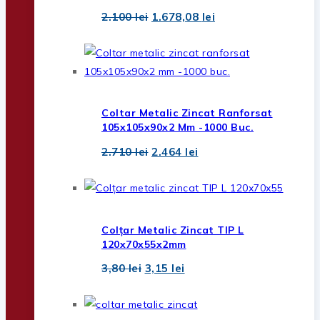
Prețul
Prețul
2.100
lei
1.678,08
lei
inițial
curent
a
este:
fost:
1.678,08 lei.
2.100 lei.
Coltar Metalic Zincat Ranforsat
105x105x90x2 Mm -1000 Buc.
Prețul
Prețul
2.710
lei
2.464
lei
inițial
curent
a
este:
fost:
2.464 lei.
2.710 lei.
Colțar Metalic Zincat TIP L
120x70x55x2mm
Prețul
Prețul
3,80
lei
3,15
lei
inițial
curent
a
este:
fost:
3,15 lei.
3,80 lei.