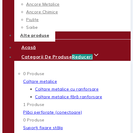
Ancore Metalice
Ancore Chimice
Piulițe
Șaibe
Alte produse
Acasă
Categorii De Produse
Reduceri
0 Produse
Colțare metalice
Colțare metalice cu ranforsare
Colțare metalice fără ranforsare
1 Produse
Plăci perforate (conectoare)
0 Produse
Suporți fixare stâlp