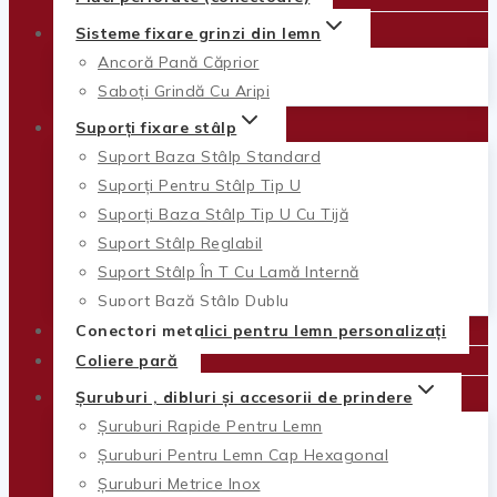
Sisteme fixare grinzi din lemn
Ancoră Pană Căprior
Saboți Grindă Cu Aripi
Suporți fixare stâlp
Suport Baza Stâlp Standard
Suporți Pentru Stâlp Tip U
Suporți Baza Stâlp Tip U Cu Tijă
Suport Stâlp Reglabil
Suport Stâlp În T Cu Lamă Internă
Suport Bază Stâlp Dublu
Conectori metalici pentru lemn personalizați
Coliere pară
Șuruburi , dibluri și accesorii de prindere
Șuruburi Rapide Pentru Lemn
Șuruburi Pentru Lemn Cap Hexagonal
Șuruburi Metrice Inox