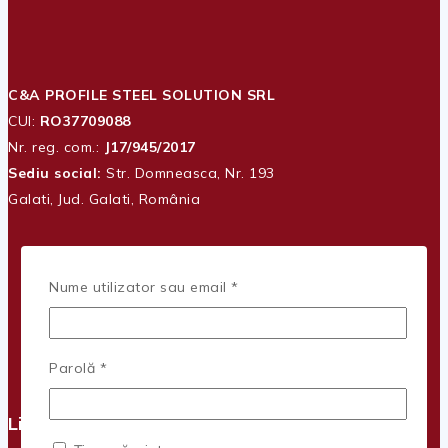
C&A PROFILE STEEL SOLUTION SRL
CUI:
RO37709088
Nr. reg. com.:
J17/945/2017
Sediu social:
Str. Domneasca, Nr. 193
Galati, Jud. Galati, România
Obligatoriu
Nume utilizator sau email
*
Obligatoriu
Parolă
*
Link-uri utile