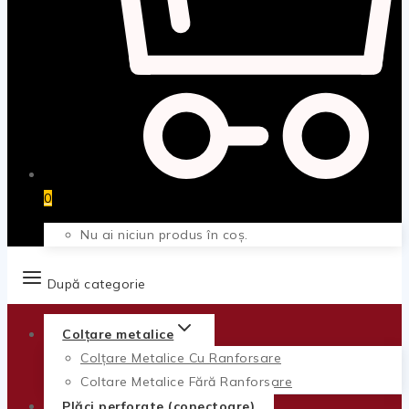
0
Nu ai niciun produs în coș.
După categorie
Colțare metalice
Colțare Metalice Cu Ranforsare
Colțare Metalice Fără Ranforsare
Plăci perforate (conectoare)