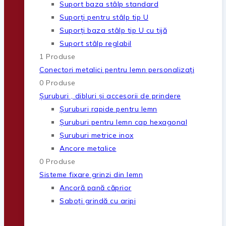
Suport baza stâlp standard
Suporți pentru stâlp tip U
Suporți baza stâlp tip U cu tijă
Suport stâlp reglabil
1 Produse
Conectori metalici pentru lemn personalizați
0 Produse
Șuruburi , dibluri și accesorii de prindere
Șuruburi rapide pentru lemn
Șuruburi pentru lemn cap hexagonal
Șuruburi metrice inox
Ancore metalice
0 Produse
Sisteme fixare grinzi din lemn
Ancoră pană căprior
Saboți grindă cu aripi