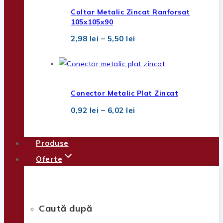
2,32 lei
Coltar Metalic Zincat Ranforsat
105x105x90
Interval
2,98
lei
–
5,50
lei
de
prețuri:
2,98 lei
până
la
5,50 lei
Conector Metalic Plat Zincat
Interval
0,92
lei
–
6,02
lei
de
prețuri:
0,92 lei
Produse
până
la
Oferte
6,02 lei
Caută după