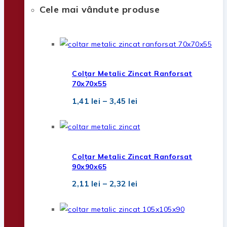
Cele mai vândute produse
Colțar Metalic Zincat Ranforsat
70x70x55
Interval
1,41
lei
–
3,45
lei
de
prețuri:
1,41 lei
până
la
3,45 lei
Colțar Metalic Zincat Ranforsat
90x90x65
Interval
2,11
lei
–
2,32
lei
de
prețuri:
2,11 lei
până
la