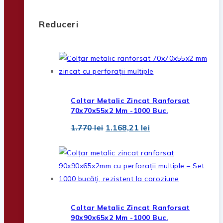
Reduceri
Coltar Metalic Zincat Ranforsat
70x70x55x2 Mm -1000 Buc.
Prețul
Prețul
1.770
lei
1.168,21
lei
inițial
curent
a
este:
fost:
1.168,21 lei.
1.770 lei.
Coltar Metalic Zincat Ranforsat
90x90x65x2 Mm -1000 Buc.