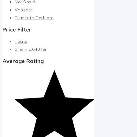
Noi Sosiri
Vanzare
Elemente Fierbinte
Price Filter
Toate
Interval
0
lei
–
1.640
lei
de
Average Rating
prețuri:
0 lei
până
la
1.640 lei