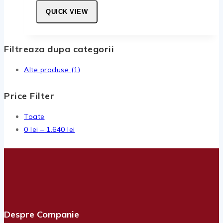
QUICK VIEW
Filtreaza dupa categorii
Alte produse
(1)
Price Filter
Toate
Interval
0
lei
–
1.640
lei
de
prețuri:
0 lei
până
la
1.640 lei
Despre Companie