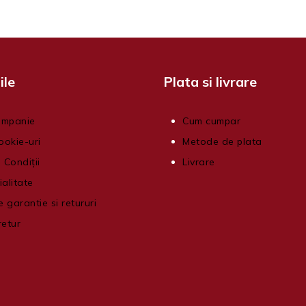
ile
Plata si livrare
ompanie
Cum cumpar
ookie-uri
Metode de plata
 Condiții
Livrare
ialitate
e garantie si retururi
retur