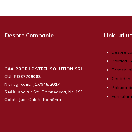
Despre Companie
Link-uri ut
Despre c
Politica C
C&A PROFILE STEEL SOLUTION SRL
Termeni și
CUI:
RO37709088
Confident
Nr. reg. com.:
J17/945/2017
Politica d
Sediu social:
Str. Domneasca, Nr. 193
Formular 
Galati, Jud. Galati, România