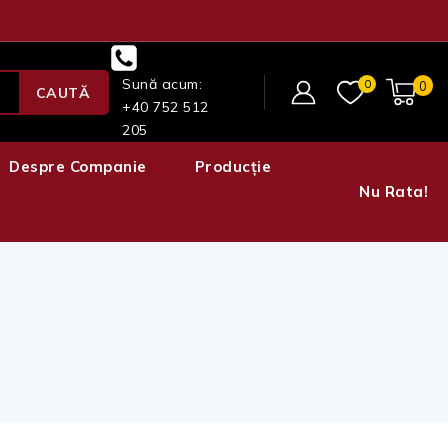
Sună acum:
0
0
CAUTĂ
+40 752 512
205
Despre Companie
Producție
Nu Rata!