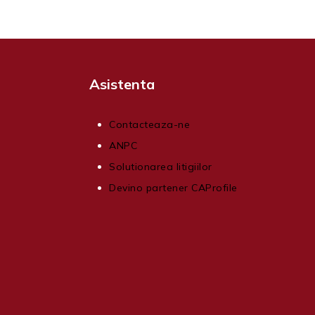
Asistenta
Contacteaza-ne
ANPC
Solutionarea litigiilor
Devino partener CAProfile